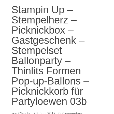
Stampin Up –
Stempelherz –
Picknickbox –
Gastgeschenk –
Stempelset
Ballonparty –
Thinlits Formen
Pop-up-Ballons –
Picknickkorb für
Partyloewen 03b
von
Claudia
|
28. Juni 2017
|
0 Kommentare