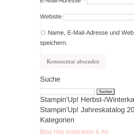
E-Mail-Adresse
*
Website
Name, E-Mail-Adresse und Webs
speichern.
Suche
Suchen
Stampin’Up! Herbst-/Winterka
nach:
Stampin’Up! Jahreskatalog 2
Kategorien
Blog Hop Inspiration & Art