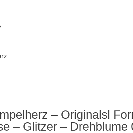
5
erz
mpelherz – Originalsl Fo
se – Glitzer – Drehblume