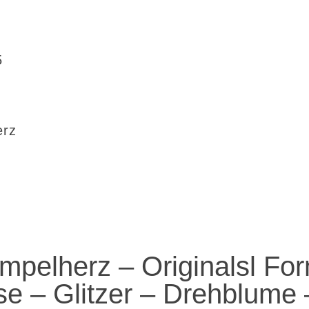
5
erz
mpelherz – Originalsl Fo
se – Glitzer – Drehblume 