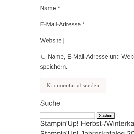
Name
*
E-Mail-Adresse
*
Website
Name, E-Mail-Adresse und Webs
speichern.
Suche
Suchen
Stampin’Up! Herbst-/Winterka
nach:
Stampin’Up! Jahreskatalog 2