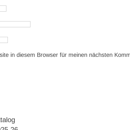
ite in diesem Browser für meinen nächsten Kom
talog
025-26