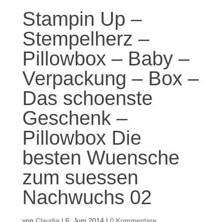
Stampin Up –
Stempelherz –
Pillowbox – Baby –
Verpackung – Box –
Das schoenste
Geschenk –
Pillowbox Die
besten Wuensche
zum suessen
Nachwuchs 02
von
Claudia
|
6. Juni 2014
|
0 Kommentare