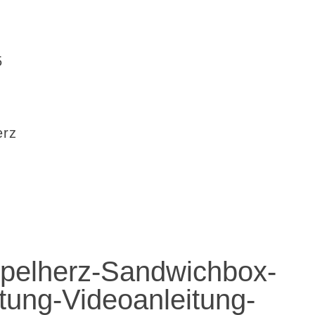
5
erz
pelherz-Sandwichbox-
tung-Videoanleitung-