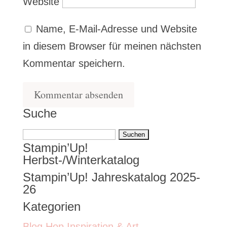
Website
Name, E-Mail-Adresse und Website
in diesem Browser für meinen nächsten
Kommentar speichern.
Suche
Suchen
Stampin’Up!
nach:
Herbst-/Winterkatalog
Stampin’Up! Jahreskatalog 2025-
26
Kategorien
Blog Hop Inspiration & Art