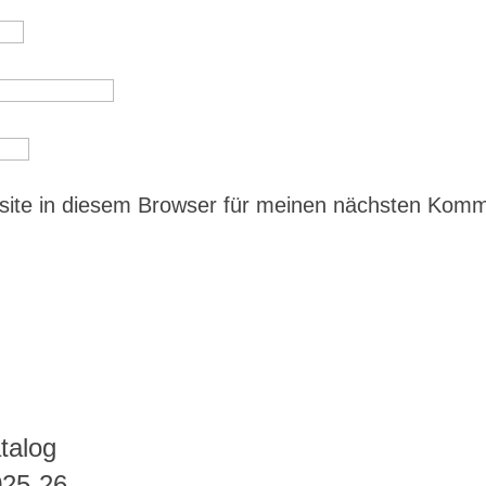
ite in diesem Browser für meinen nächsten Kom
talog
025-26