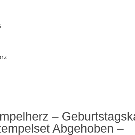
5
erz
mpelherz – Geburtstagsk
tempelset Abgehoben –