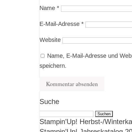
Name
*
E-Mail-Adresse
*
Website
Name, E-Mail-Adresse und Webs
speichern.
Suche
Suchen
Stampin’Up! Herbst-/Winterka
nach:
Stampin’Up! Jahreskatalog 2