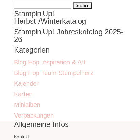
Suchen
Stampin’Up!
nach:
Herbst-/Winterkatalog
Stampin’Up! Jahreskatalog 2025-
26
Kategorien
Blog Hop Inspiration & Art
Blog Hop Team Stempelherz
Kalender
Karten
Minialben
Verpackungen
Allgemeine Infos
Kontakt