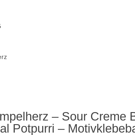
5
erz
empelherz – Sour Creme 
al Potpurri – Motivklebeb