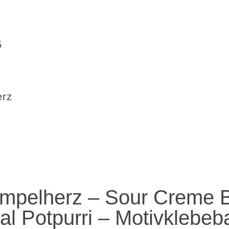
5
erz
empelherz – Sour Creme 
al Potpurri – Motivklebeb