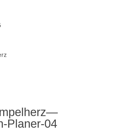
5
erz
mpelherz—
n-Planer-04