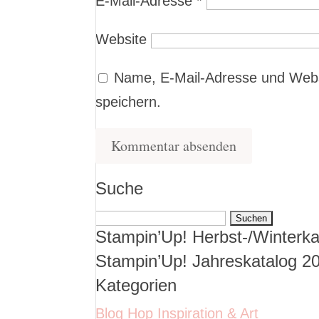
E-Mail-Adresse
*
Website
Name, E-Mail-Adresse und Webs
speichern.
Suche
Suchen
Stampin’Up! Herbst-/Winterka
nach:
Stampin’Up! Jahreskatalog 2
Kategorien
Blog Hop Inspiration & Art