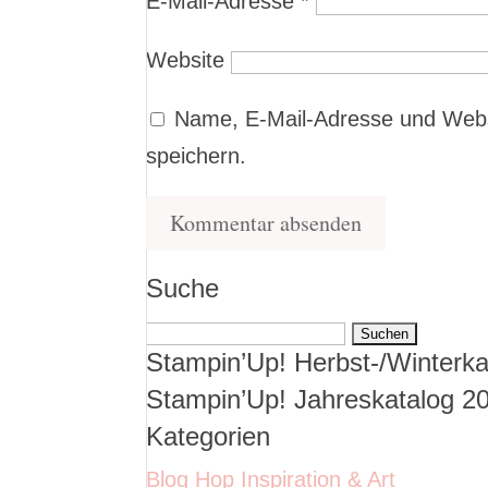
E-Mail-Adresse
*
Website
Name, E-Mail-Adresse und Webs
speichern.
Suche
Suchen
Stampin’Up! Herbst-/Winterka
nach:
Stampin’Up! Jahreskatalog 2
Kategorien
Blog Hop Inspiration & Art