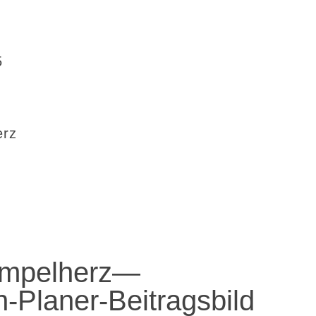
5
erz
mpelherz—
-Planer-Beitragsbild