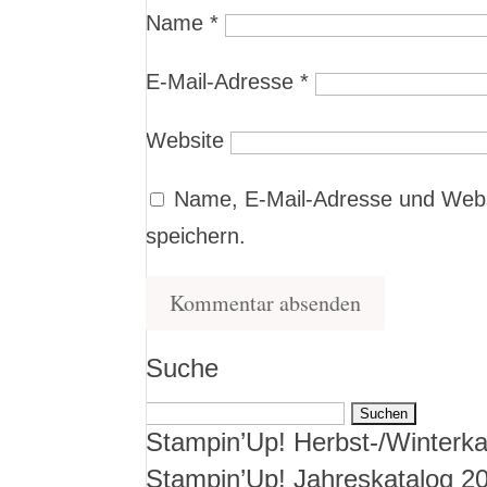
Name
*
E-Mail-Adresse
*
Website
Name, E-Mail-Adresse und Webs
speichern.
Suche
Suchen
Stampin’Up! Herbst-/Winterka
nach:
Stampin’Up! Jahreskatalog 2