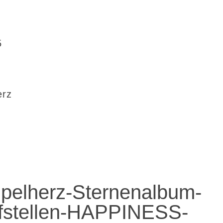
5
erz
pelherz-Sternenalbum-
fstellen-HAPPINESS-