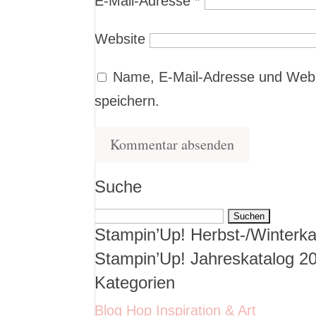
E-Mail-Adresse
*
Website
Name, E-Mail-Adresse und Webs
speichern.
Suche
Suchen
Stampin’Up! Herbst-/Winterka
nach:
Stampin’Up! Jahreskatalog 2
Kategorien
Blog Hop Inspiration & Art