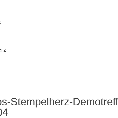
5
erz
s-Stempelherz-Demotref
04