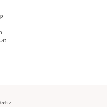
pp
n
Ort
Archiv