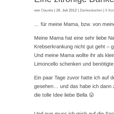
von
Claudia
|
26. Juli 2012
|
Dankeskarten
|
5 Ko
… für meine Mama, bzw. von me
Meine Mama hat eine sehr liebe Nach
Krebserkrankung nicht gut geht – ga
Und meine Mama wollte ihr als kle
Limoncello schenken und benötigte
Ein paar Tage zuvor hatte ich auf 
gesehen… und das habe ich dann 
die tolle Idee liebe Bella 😛
Und nun muss ich mich auf die Soc