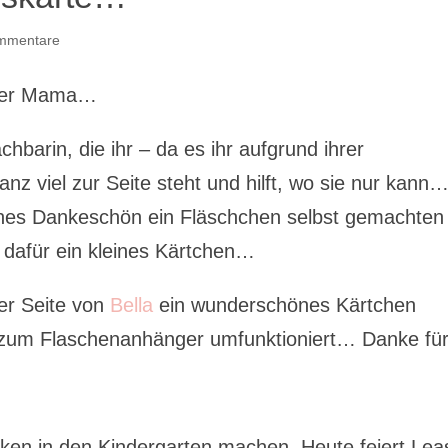
mmentare
iner Mama…
barin, die ihr – da es ihr aufgrund ihrer
nz viel zur Seite steht und hilft, wo sie nur kann
ines Dankeschön ein Fläschchen selbst gemachten
 dafür ein kleines Kärtchen…
der Seite von
Bella
ein wunderschönes Kärtchen
zum Flaschenanhänger umfunktioniert… Danke fü
ken in den Kindergarten machen. Heute feiert Lea