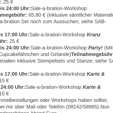
:
25 €
is 24:00 Uhr:
Sale-a-bration-Workshop
hmegebühr:
65,80 € (inklusive sämtlicher Material
e-a-bration Set noch zum Aussuchen; siehe SAB-
s 17:00 Uhr:
Sale-a-bration-Workshop
Kranz
hr:
25 €
is 24:00 Uhr:
Sale-a-bration-Workshop
Party!
(Mit
Cupcakefähnchen und Girlande)
Teilnahmegebühr
terialien inklusive Stempelsets und Stanze; siehe 
s 17:00 Uhr:
Sale-a-bration-Workshop
Karte &
15 €
 24:00 Uhr:
Sale-a-bration-Workshop
Karte &
15 €
mmelbestellungen oder Workshops haben solltet,
ei mir über Mail oder Telefon (08142/58965).Nun