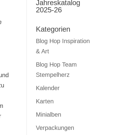
Jahreskatalog
2025-26
h
Kategorien
Blog Hop Inspiration
& Art
Blog Hop Team
Stempelherz
 und
zu
Kalender
-
Karten
em
Minialben
r
Verpackungen