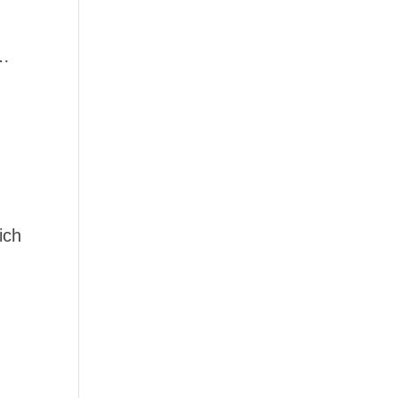
o…
ich