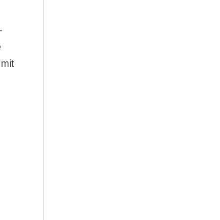
–
e
 mit