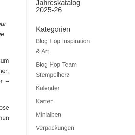
Jahreskatalog
2025-26
nur
Kategorien
ge
Blog Hop Inspiration
& Art
zum
Blog Hop Team
er,
Stempelherz
er –
Kalender
Karten
Dose
Minialben
mmen
Verpackungen