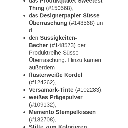
das
Produktpaket Sweetest
Thing
(#150568),
das
Designerpapier Süsse
Überraschung
(#148568) un
d
den
Süssigkeiten-
Becher
(#148573) der
Produktreihe Süsse
Überraschung. Hinzu kamen
außerdem
flüsterweiße Kordel
(#124262),
Versamark-Tinte
(#102283),
weißes Prägepulver
(#109132),
Memento Stempelkissen
(#132708),
Stifte zum Kolorieren
,