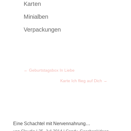
Karten
Minialben
Verpackungen
←
Geburtstagsbox In Liebe
Karte Ich flieg auf Dich
→
Eine Schachtel mit Nervennahrung…
von
Claudia
|
25. Juli 2014
|
Candy
,
Geschenkideen
,