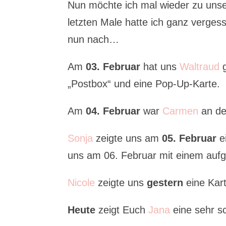
Nun möchte ich mal wieder zu unse
letzten Male hatte ich ganz verges
nun nach…
Am
03. Februar
hat uns
Waltraud
g
„Postbox“ und eine Pop-Up-Karte.
Am
04.
Februar
war
Carmen
an de
Sonja
zeigte uns am
05. Februar
ei
uns am 06. Februar mit einem aufg
Nicole
zeigte uns
gestern
eine Kart
Heute
zeigt Euch
Jana
eine sehr s