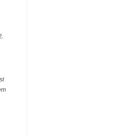
2.
st
nem