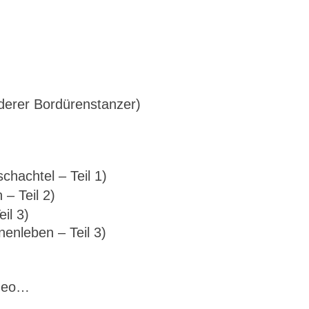
derer Bordürenstanzer)
chachtel – Teil 1)
– Teil 2)
il 3)
enleben – Teil 3)
ideo…