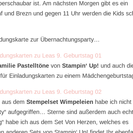
erschaubar ist. Am nächsten Morgen gibt es ein
f und Brezn und gegen 11 Uhr werden die Kids s
ladungskarte zur Übernachtungsparty…
amilie Pastelltöne
von
Stampin‘ Up!
und auch d
 für Einladungskarten zu einem Mädchengeburtsta
en aus dem
Stempelset Wimpeleien
habe ich nicht
y“ aufgegriffen… Sterne sind außerdem auch ech
g“ habe ich aus dem Set Von Herzen, welches es
gen anderen Sets von Stampin‘ Up! findet Ihr ebenfa