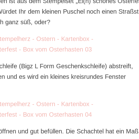
en ist aus dem Stempelset „Ei(n) schönes Osterfe
ürdet Ihr dem kleinen Puschel noch einen Straßst
ch ganz süß, oder?
leife (Bigz L Form Geschenkschleife) abstreift,
n und es wird ein kleines kreisrundes Fenster
ffnen und gut befüllen. Die Schachtel hat ein Maß