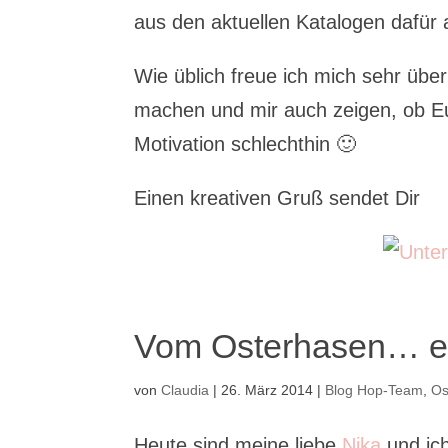
aus den aktuellen Katalogen dafür 
Wie üblich freue ich mich sehr übe
machen und mir auch zeigen, ob Euc
Motivation schlechthin 🙂
Einen kreativen Gruß sendet Dir
Vom Osterhasen… ei
von
Claudia
|
26. März 2014
|
Blog Hop-Team
,
Os
Heute sind meine liebe
Nika
und ic