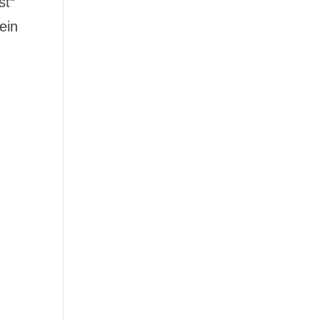
st“
ein