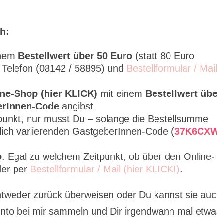
h:
inem
Bestellwert über 50 Euro
(statt 80 Euro
r Telefon (08142 / 58895) und
Bestellformular / Mai
ine-Shop (hier KLICK)
mit einem
Bestellwert übe
erInnen-Code
angibst.
tpunkt, nur musst Du – solange die Bestellsumme
tlich variierenden GastgeberInnen-Code (
37K6CX
o
. Egal zu welchem Zeitpunkt, ob über den Online-
der per
Bestellformular / Mail (hier KLICK!)
.
ntweder zurück überweisen oder Du kannst sie au
nto bei mir sammeln und Dir irgendwann mal etwa