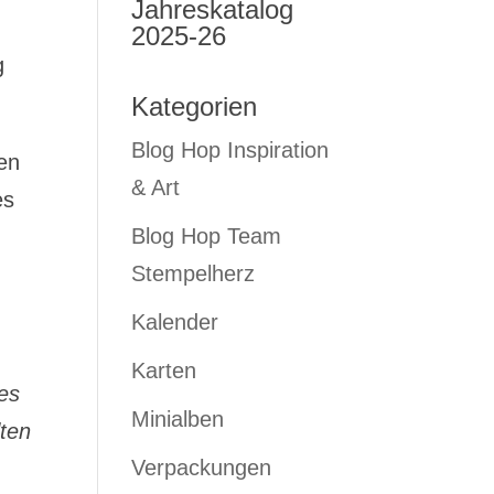
Jahreskatalog
2025-26
g
Kategorien
Blog Hop Inspiration
len
& Art
es
Blog Hop Team
Stempelherz
Kalender
Karten
es
Minialben
lten
Verpackungen