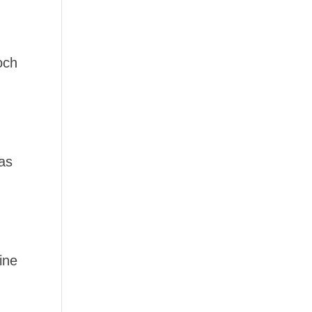
och
as
ine