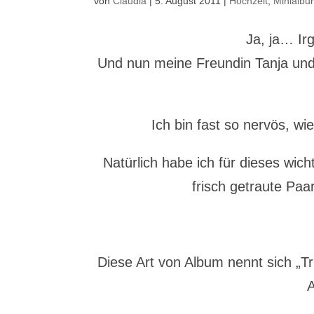
von
Claudia
|
5. August 2011
|
Hochzeit
,
Minialb
Ja, ja… Ir
Und nun meine Freundin Tanja und
Ich bin fast so nervös, w
Natürlich habe ich für dieses wic
frisch getraute Paa
Diese Art von Album nennt sich „T
A