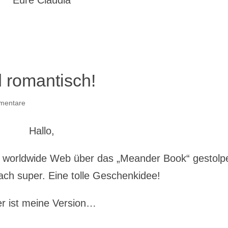
Eure Claudia
 romantisch!
mentare
Hallo,
im worldwide Web über das „Meander Book“ gestolp
fach super. Eine tolle Geschenkidee!
er ist meine Version…