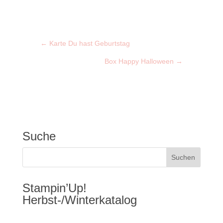
←
Karte Du hast Geburtstag
Box Happy Halloween
→
Suche
Stampin’Up!
Herbst-/Winterkatalog