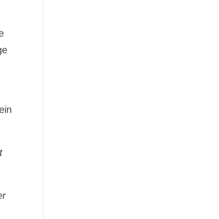
e
ge
ein
t
er