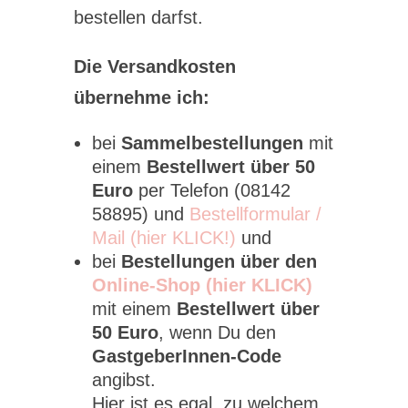
bestellen darfst.
Die Versandkosten
übernehme ich:
bei
Sammelbestellungen
mit
einem
Bestellwert über 50
Euro
per Telefon (08142
58895) und
Bestellformular /
Mail (hier KLICK!)
und
bei
Bestellungen über den
Online-Shop (hier KLICK)
mit einem
Bestellwert über
50 Euro
, wenn Du den
GastgeberInnen-Code
angibst.
Hier ist es egal, zu welchem