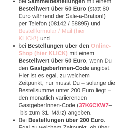
bei
Sammelbestellungen
mit einem
Bestellwert über 50 Euro
(statt 80
Euro während der Sale-a-Bration!)
per Telefon (08142 / 58895) und
Bestellformular / Mail (hier
KLICK!)
und
bei
Bestellungen über den
Online-
Shop (hier KLICK)
mit einem
Bestellwert über 50 Euro
, wenn Du
den
GastgeberInnen-Code
angibst.
Hier ist es egal, zu welchem
Zeitpunkt, nur musst Du – solange die
Bestellsumme unter 200 Euro liegt –
den monatlich variierenden
GastgeberInnen-Code (
37K6CXW7
–
bis zum 31. März) angeben.
Bei
Bestellungen über 200 Euro
.
Egal zu welchem Zeitpunkt, ob über