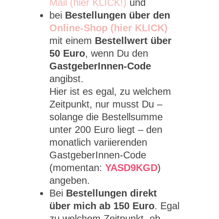
Mail (hier KLICK!)
und
bei
Bestellungen über den
Online-Shop (hier KLICK)
mit einem
Bestellwert über
50 Euro
, wenn Du den
GastgeberInnen-Code
angibst.
Hier ist es egal, zu welchem
Zeitpunkt, nur musst Du –
solange die Bestellsumme
unter 200 Euro liegt – den
monatlich variierenden
GastgeberInnen-Code
(momentan:
YASD9KGD
)
angeben.
Bei
Bestellungen direkt
über mich ab 150 Euro
. Egal
zu welchem Zeitpunkt, ob