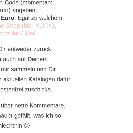
en-Code (momentan:
uar) angeben.
 Euro
. Egal zu welchem
ne-Shop (hier KLICK)
,
ormular / Mail
.
Dir entweder zurück
e auch auf Deinem
 mir sammeln und Dir
 aktuellen Katalogen dafür
ostenfrei zuschicke.
r über nette Kommentare,
aupt gefällt, was ich so
hlechthin 🙂