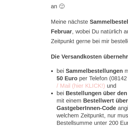
an 🙂
Meine nächste
Sammelbestel
Februar
, wobei Du natürlich 
Zeitpunkt gerne bei mir bestell
Die Versandkosten überneh
bei
Sammelbestellungen
m
50 Euro
per Telefon (0814
/ Mail (hier KLICK!)
und
bei
Bestellungen über de
mit einem
Bestellwert über
GastgeberInnen-Code
angi
welchem Zeitpunkt, nur mus
Bestellsumme unter 200 Euro