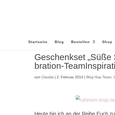
Startseite
Blog
Bestellen
Shop
Geschenkset „Süße S
bration-TeamInspirat
von
Claudia
|
2. Februar 2014
|
Blog Hop-Team
,
Heute bin ich an der Reihe Euch zu