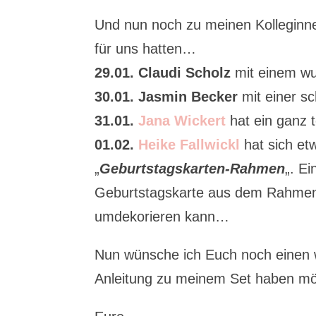
Und nun noch zu meinen Kolleginne
für uns hatten…
29.01. Claudi Scholz
mit einem w
30.01. Jasmin Becker
mit einer s
31.01.
Jana Wickert
hat ein ganz t
01.02.
Heike Fallwickl
hat sich et
„
Geburtstagskarten-Rahmen
„. Ei
Geburtstagskarte aus dem Rahmen
umdekorieren kann…
Nun wünsche ich Euch noch einen
Anleitung zu meinem Set haben möc