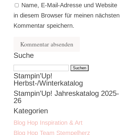
Name, E-Mail-Adresse und Website
in diesem Browser für meinen nächsten
Kommentar speichern.
Suche
Suchen
Stampin’Up!
nach:
Herbst-/Winterkatalog
Stampin’Up! Jahreskatalog 2025-
26
Kategorien
Blog Hop Inspiration & Art
Blog Hop Team Stempelherz