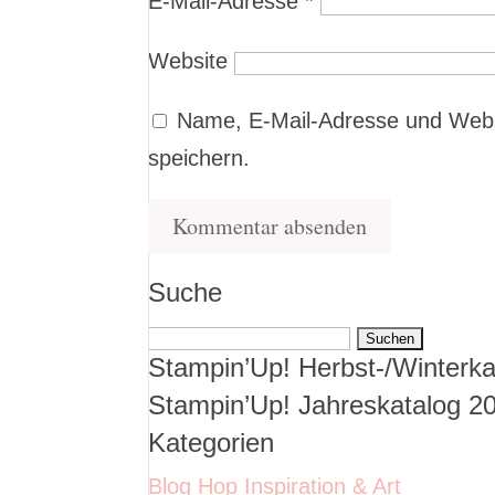
E-Mail-Adresse
*
Website
Name, E-Mail-Adresse und Webs
speichern.
Suche
Suchen
Stampin’Up! Herbst-/Winterka
nach:
Stampin’Up! Jahreskatalog 2
Kategorien
Blog Hop Inspiration & Art