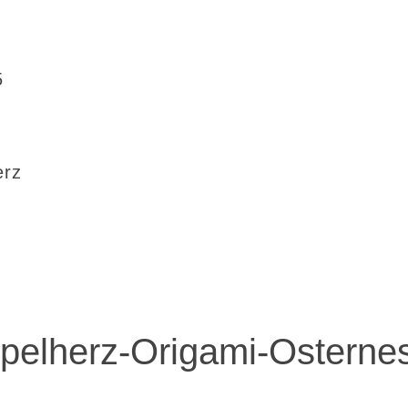
5
erz
elherz-Origami-Osternes