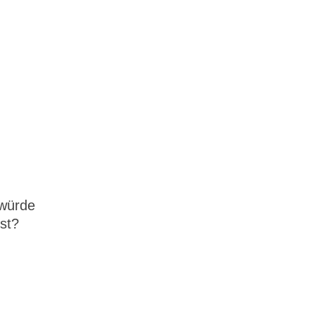
 würde
est?