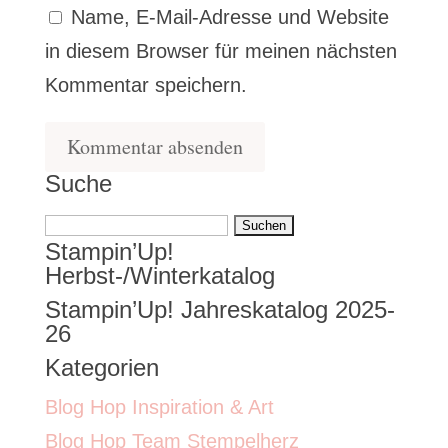
Name, E-Mail-Adresse und Website
in diesem Browser für meinen nächsten
Kommentar speichern.
Suche
Suchen
Stampin’Up!
nach:
Herbst-/Winterkatalog
Stampin’Up! Jahreskatalog 2025-
26
Kategorien
Blog Hop Inspiration & Art
Blog Hop Team Stempelherz