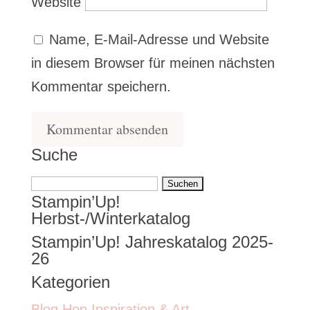
Website
Name, E-Mail-Adresse und Website
in diesem Browser für meinen nächsten
Kommentar speichern.
Suche
Suchen
Stampin’Up!
nach:
Herbst-/Winterkatalog
Stampin’Up! Jahreskatalog 2025-
26
Kategorien
Blog Hop Inspiration & Art