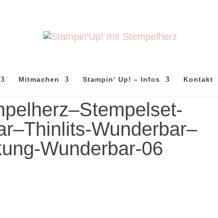
Mitmachen
Stampin‘ Up! – Infos
Kontakt
pelherz–Stempelset-
r–Thinlits-Wunderbar–
kung-Wunderbar-06