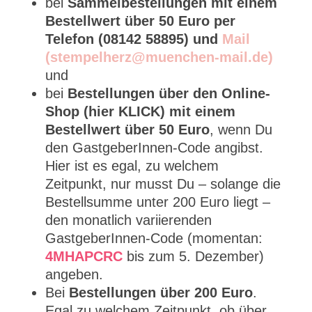
bei
Sammelbestellungen mit einem
Bestellwert über 50 Euro per
Telefon (08142 58895) und
Mail
(stempelherz@muenchen-mail.de)
und
bei
Bestellungen über den Online-
Shop (hier KLICK) mit einem
Bestellwert über 50 Euro
, wenn Du
den GastgeberInnen-Code angibst.
Hier ist es egal, zu welchem
Zeitpunkt, nur musst Du – solange die
Bestellsumme unter 200 Euro liegt –
den monatlich variierenden
GastgeberInnen-Code (momentan:
4MHAPCRC
bis zum 5. Dezember)
angeben.
Bei
Bestellungen über 200 Euro
.
Egal zu welchem Zeitpunkt, ob über