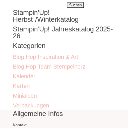
Suchen
Stampin’Up!
nach:
Herbst-/Winterkatalog
Stampin’Up! Jahreskatalog 2025-
26
Kategorien
Blog Hop Inspiration & Art
Blog Hop Team Stempelherz
Kalender
Karten
Minialben
Verpackungen
Allgemeine Infos
Kontakt