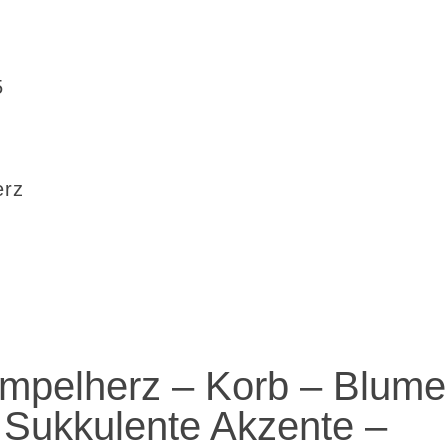
5
erz
mpelherz – Korb – Blume
Sukkulente Akzente –