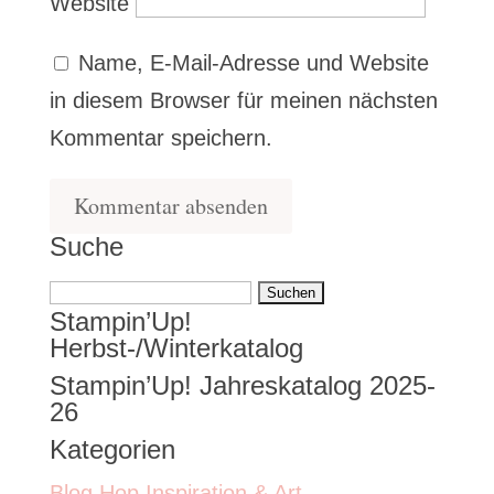
Website
Name, E-Mail-Adresse und Website
in diesem Browser für meinen nächsten
Kommentar speichern.
Suche
Suchen
Stampin’Up!
nach:
Herbst-/Winterkatalog
Stampin’Up! Jahreskatalog 2025-
26
Kategorien
Blog Hop Inspiration & Art