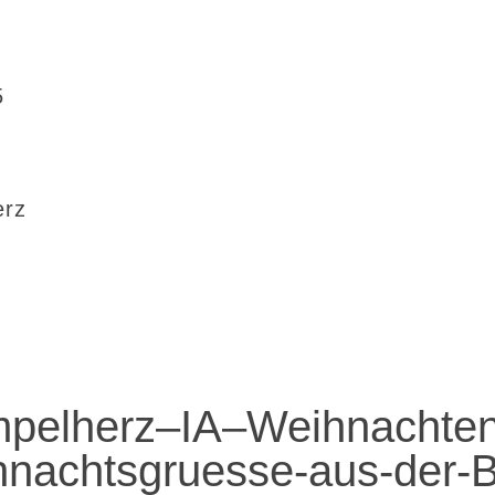
5
erz
pelherz–IA–Weihnachte
nachtsgruesse-aus-der-