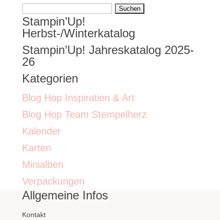
Suchen
Stampin’Up!
nach:
Herbst-/Winterkatalog
Stampin’Up! Jahreskatalog 2025-
26
Kategorien
Blog Hop Inspiration & Art
Blog Hop Team Stempelherz
Kalender
Karten
Minialben
Verpackungen
Allgemeine Infos
Kontakt