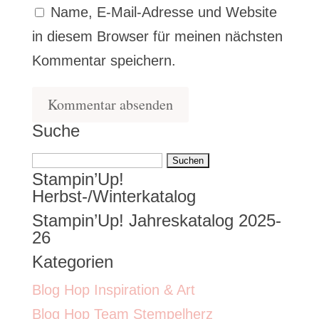
Name, E-Mail-Adresse und Website
in diesem Browser für meinen nächsten
Kommentar speichern.
Suche
Suchen
Stampin’Up!
nach:
Herbst-/Winterkatalog
Stampin’Up! Jahreskatalog 2025-
26
Kategorien
Blog Hop Inspiration & Art
Blog Hop Team Stempelherz