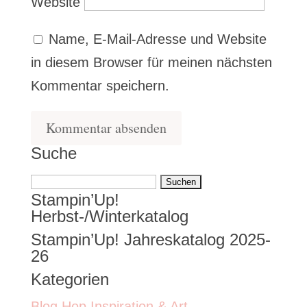
Website
Name, E-Mail-Adresse und Website
in diesem Browser für meinen nächsten
Kommentar speichern.
Suche
Suchen
Stampin’Up!
nach:
Herbst-/Winterkatalog
Stampin’Up! Jahreskatalog 2025-
26
Kategorien
Blog Hop Inspiration & Art