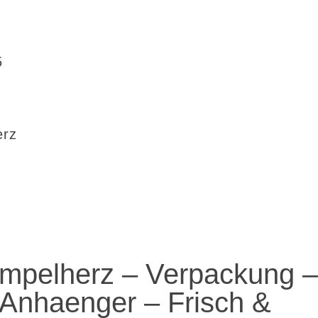
5
erz
mpelherz – Verpackung 
 Anhaenger – Frisch &