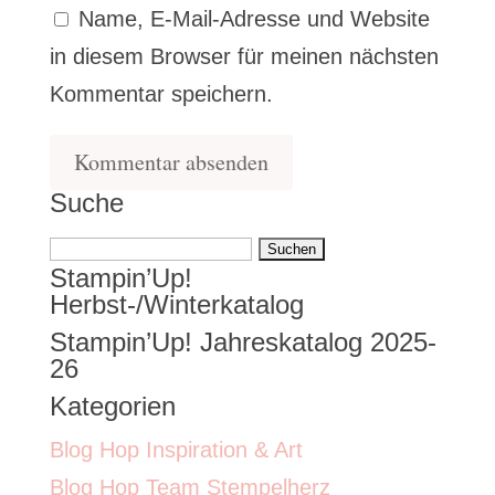
Name, E-Mail-Adresse und Website
in diesem Browser für meinen nächsten
Kommentar speichern.
Suche
Suchen
Stampin’Up!
nach:
Herbst-/Winterkatalog
Stampin’Up! Jahreskatalog 2025-
26
Kategorien
Blog Hop Inspiration & Art
Blog Hop Team Stempelherz