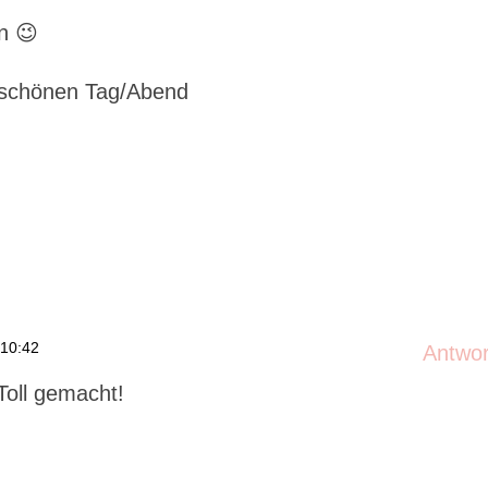
n 😉
 schönen Tag/Abend
 10:42
Antwo
oll gemacht!