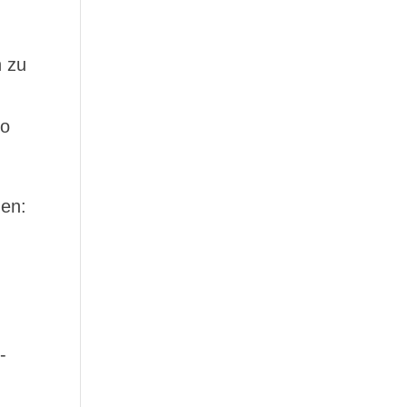
h zu
ro
en:
-