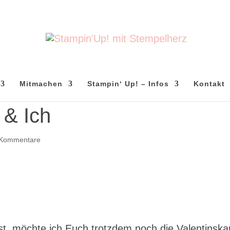
Mitmachen
Stampin‘ Up! – Infos
Kontakt
 & Ich
 Kommentare
st, möchte ich Euch trotzdem noch die Valentinska